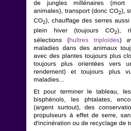
de jungles millénaires (mort 
animales), transport (donc CO
), 
2
CO
), chauffage des serres aussi 
2
plein hiver (toujours CO
), r
2
sélections (
huîtres triploïdes
) a
maladies dans des animaux touj
avec des plantes toujours plus c
toujours plus orientées vers u
rendement) et toujours plus 
maladies...
Et pour terminer le tableau, le
bisphénols, les phtalates, enc
(argent surtout), des conservatio
propulseurs à effet de serre, sa
d'incinération ou de recyclage de 