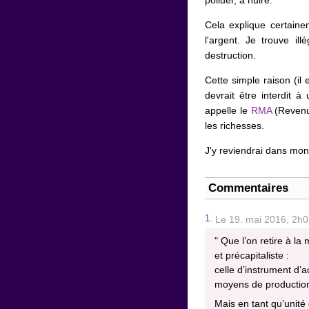
polluer, à nuire.
Cela explique certaine
l'argent. Je trouve il
destruction.
Cette simple raison (il 
devrait être interdit 
appelle le
RMA
(Revenu 
les richesses.
J'y reviendrai dans mon 
Commentaires
1.
Le 19. mai 2016, 2h0
" Que l’on retire à la
et précapitaliste :
celle d’instrument d’a
moyens de productio
Mais en tant qu’unit