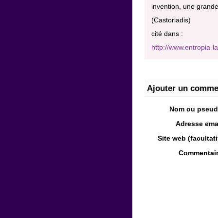
invention, une grande
(Castoriadis)
cité dans :
http://www.entropia-la
Ajouter un comme
Nom ou pseud
Adresse emai
Site web (facultatif
Commentair