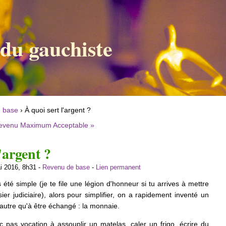
 du gauchiste
 base
› À quoi sert l'argent ?
evenu Maximum Acceptable »
'argent ?
i 2016, 8h31 -
Revenu de base
-
Lien permanent
 été simple (je te file une légion d'honneur si tu arrives à mettre
r judiciaire), alors pour simplifier, on a rapidement inventé un
d'autre qu'à être échangé : la monnaie.
 pas vocation à assouplir un matelas, caler un frigo, écrire du