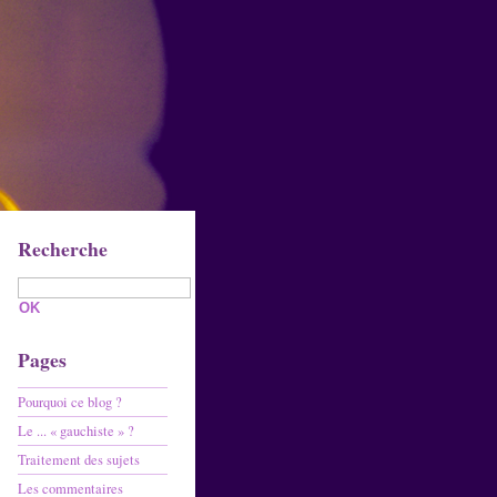
Recherche
Pages
Pourquoi ce blog ?
Le ... « gauchiste » ?
Traitement des sujets
Les commentaires