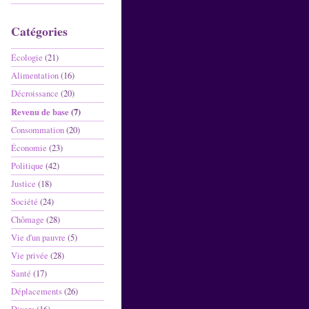
Catégories
Écologie
(21)
Alimentation
(16)
Décroissance
(20)
Revenu de base
(7)
Consommation
(20)
Économie
(23)
Politique
(42)
Justice
(18)
Société
(24)
Chômage
(28)
Vie d'un pauvre
(5)
Vie privée
(28)
Santé
(17)
Déplacements
(26)