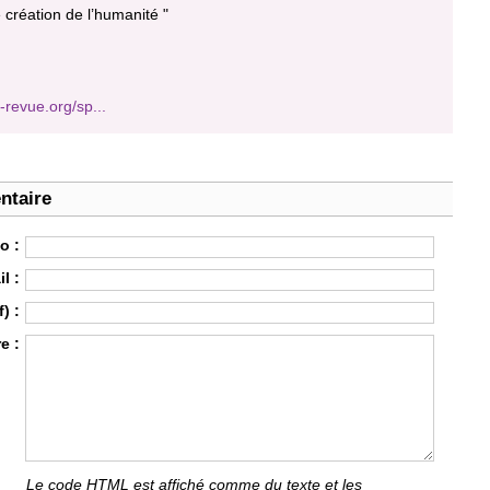
 création de l’humanité "
-revue.org/sp...
ntaire
o :
l :
) :
e :
Le code HTML est affiché comme du texte et les