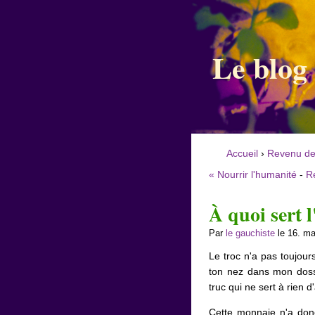
Le blog
Accueil
›
Revenu de
« Nourrir l'humanité
-
R
À quoi sert l
Par
le gauchiste
le 16. ma
Le troc n'a pas toujours
ton nez dans mon dossie
truc qui ne sert à rien 
Cette monnaie n'a donc