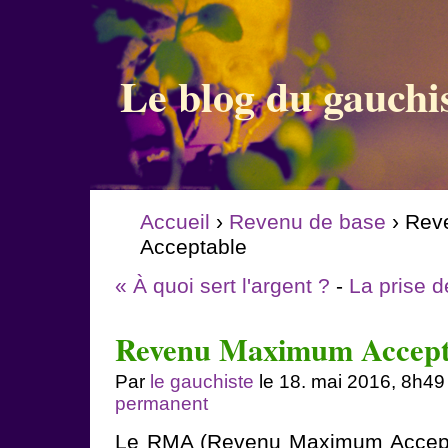
Le blog du gauchi
Accueil
›
Revenu de base
› Rev
Acceptable
« À quoi sert l'argent ?
-
La prise d
Revenu Maximum Accept
Par
le gauchiste
le 18. mai 2016, 8h49
permanent
Le RMA (Revenu Maximum Accepta