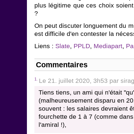
plus légitime que ces choix soien
?
On peut discuter longuement du mo
est difficile d'en contester la néces
Liens :
Slate
,
PPLD
,
Mediapart
,
Pa
Commentaires
1.
Le 21. juillet 2020, 3h53 par sir
Tiens tiens, un ami qui n'était "q
(malheureusement disparu en 201
souvent : les salaires devraient 
fourchette de 1 à 7 (comme dans 
l'amiral !),