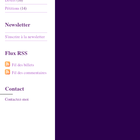
Divers
(16)
Pétitions
(14)
Newsletter
S'inscrire à la newsletter
Flux RSS
Fil des billets
Fil des commentaires
Contact
______
Contactez-moi