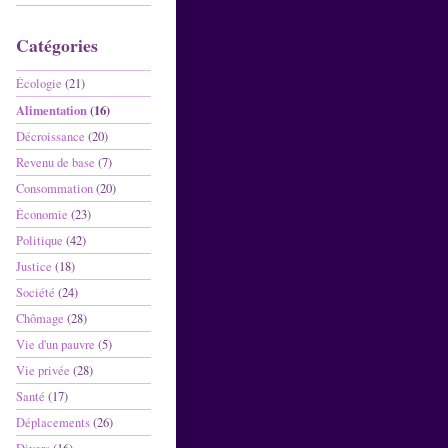
Catégories
Écologie
(21)
Alimentation
(16)
Décroissance
(20)
Revenu de base
(7)
Consommation
(20)
Économie
(23)
Politique
(42)
Justice
(18)
Société
(24)
Chômage
(28)
Vie d'un pauvre
(5)
Vie privée
(28)
Santé
(17)
Déplacements
(26)