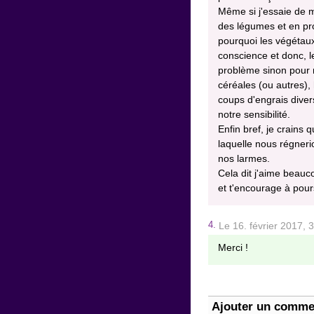
Même si j'essaie de 
des légumes et en pr
pourquoi les végétaux
conscience et donc, l
problème sinon pour 
céréales (ou autres), 
coups d'engrais diver
notre sensibilité.
Enfin bref, je crains
laquelle nous régneri
nos larmes.
Cela dit j'aime beauc
et t'encourage à pour
4.
Le 16. février 2017,
Merci !
Ajouter un comme