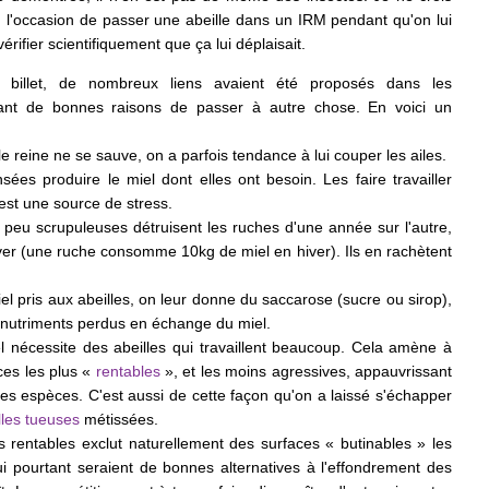
u l'occasion de passer une abeille dans un IRM pendant qu'on lui
vérifier scientifiquement que ça lui déplaisait.
billet, de nombreux liens avaient été proposés dans les
ant de bonnes raisons de passer à autre chose. En voici un
lle reine ne se sauve, on a parfois tendance à lui couper les ailes.
sées produire le miel dont elles ont besoin. Les faire travailler
est une source de stress.
 peu scrupuleuses détruisent les ruches d'une année sur l'autre,
ver (une ruche consomme 10kg de miel en hiver). Ils en rachètent
l pris aux abeilles, on leur donne du saccarose (sucre ou sirop),
nutriments perdus en échange du miel.
l nécessite des abeilles qui travaillent beaucoup. Cela amène à
ces les plus «
rentables
», et les moins agressives, appauvrissant
es espèces. C'est aussi de cette façon qu'on a laissé s'échapper
lles tueuses
métissées.
es rentables exclut naturellement des surfaces « butinables » les
qui pourtant seraient de bonnes alternatives à l'effondrement des