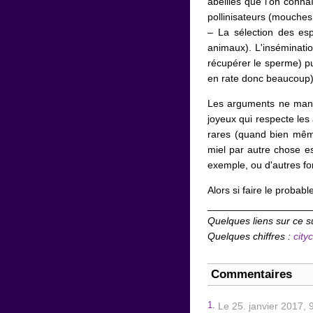
abeilles que l'on connaî
pollinisateurs (mouches, 
– La sélection des esp
animaux). L'insémination
récupérer le sperme) pui
en rate donc beaucoup)
Les arguments ne manque
joyeux qui respecte les a
rares (quand bien même 
miel par autre chose es
exemple, ou d'autres fo
Alors si faire le probable
__________________
Quelques liens sur ce s
Quelques chiffres :
city
Commentaires
1.
Le 25. janvier 2017,