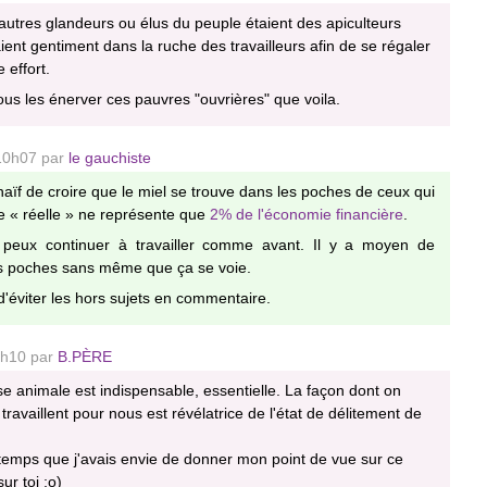
t autres glandeurs ou élus du peuple étaient des apiculteurs
ient gentiment dans la ruche des travailleurs afin de se régaler
 effort.
nous les énerver ces pauvres "ouvrières" que voila.
 10h07 par
le gauchiste
aïf de croire que le miel se trouve dans les poches de ceux qui
ie « réelle » ne représente que
2% de l'économie financière
.
u peux continuer à travailler comme avant. Il y a moyen de
s poches sans même que ça se voie.
éviter les hors sujets en commentaire.
 2h10 par
B.PÈRE
e animale est indispensable, essentielle. La façon dont on
 travaillent pour nous est révélatrice de l'état de délitement de
temps que j'avais envie de donner mon point de vue sur ce
r toi ;o)