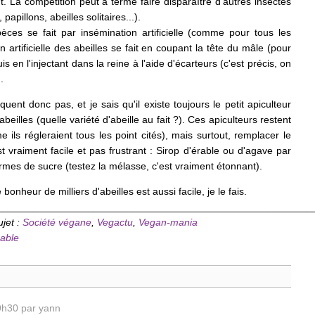
t. La compétition peut à terme faire disparaître d'autres insectes
papillons, abeilles solitaires...).
èces se fait par insémination artificielle (comme pour tous les
 artificielle des abeilles se fait en coupant la tête du mâle (pour
s en l'injectant dans la reine à l'aide d'écarteurs (c'est précis, on
.
nt donc pas, et je sais qu'il existe toujours le petit apiculteur
beilles (quelle variété d'abeille au fait ?). Ces apiculteurs restent
ils régleraient tous les point cités), mais surtout, remplacer le
t vraiment facile et pas frustrant : Sirop d'érable ou d'agave par
rmes de sucre (testez la mélasse, c'est vraiment étonnant).
 bonheur de milliers d'abeilles est aussi facile, je le fais.
________________________________________________________
ujet :
Société végane
,
Vegactu
,
Vegan-mania
cable
 9h30 par yann