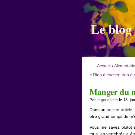
Le blog
Accueil
›
Alimentati
« Rien à cacher, rien à 
Manger du m
Par
le gauchiste
le 18. ja
Dans un
ancien article
,
être grand temps de m'e
Vous me savez plutôt 
tous les vertébrés a é