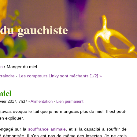
 du gauchiste
on
› Manger du miel
craindre
-
Les compteurs Linky sont méchants [1/2] »
iel
nvier 2017, 7h37 -
Alimentation
-
Lien permanent
 j'avais évoqué le fait que je ne mangeais plus de miel. Il est peut-
n expliquer.
engagé sur la
souffrance animale
, et si la capacité à souffrir de
té démontrée, il n'en est pas de même des insectes. Je ne crois