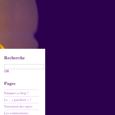
Recherche
Pages
Pourquoi ce blog ?
Le ... « gauchiste » ?
Traitement des sujets
Les commentaires