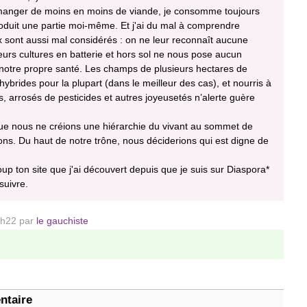
manger de moins en moins de viande, je consomme toujours
oduit une partie moi-même. Et j'ai du mal à comprendre
 sont aussi mal considérés : on ne leur reconnaît aucune
eurs cultures en batterie et hors sol ne nous pose aucun
notre propre santé. Les champs de plusieurs hectares de
hybrides pour la plupart (dans le meilleur des cas), et nourris à
s, arrosés de pesticides et autres joyeusetés n’alerte guère
 que nous ne créions une hiérarchie du vivant au sommet de
ons. Du haut de notre trône, nous déciderions qui est digne de
oup ton site que j'ai découvert depuis que je suis sur Diaspora*
suivre.
 3h22 par
le gauchiste
ntaire