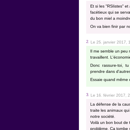
Et si les "RSIistes" e
facétieux qui se serva
du bon miel a moindre
On va bien finir par 
2.
Le 25. janvier 2017,
Il me semble un peu n
travaillent. L'économ
Donc rassure-toi, t
prendre dans d'autre
Essaie quand même d'
3.
Le 16. février 2017,
La défense de la caus
traite les animaux qui
notre société.
Voilà un bon bout de 
problème. Ça tombe su