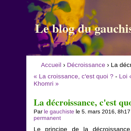
Le blog du gauchi
Accueil
›
Décroissance
› La décr
« La croissance, c'est quoi ?
-
Loi 
Khomri »
La décroissance, c'est quo
Par
le gauchiste
le 5. mars 2016, 8h17
permanent
Le principe de la décroissance