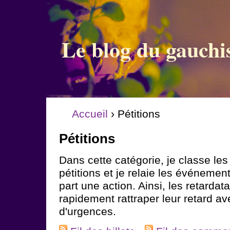
Le blog du gauchi
Accueil
› Pétitions
Pétitions
Dans cette catégorie, je classe les
pétitions et je relaie les événeme
part une action. Ainsi, les retardat
rapidement rattraper leur retard av
d'urgences.