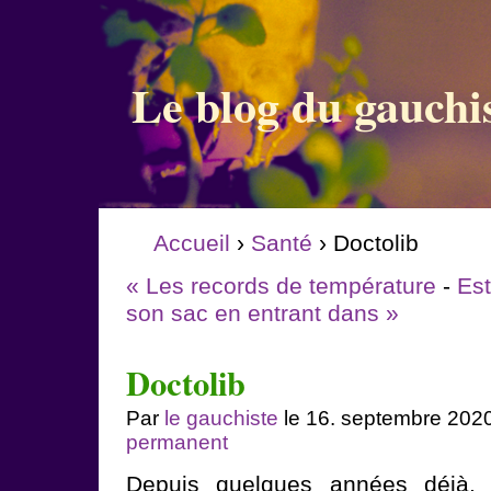
Le blog du gauchi
Accueil
›
Santé
› Doctolib
« Les records de température
-
Est
son sac en entrant dans »
Doctolib
Par
le gauchiste
le 16. septembre 202
permanent
Depuis quelques années déjà, 