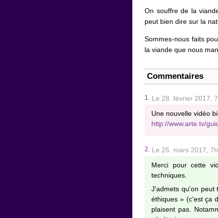
On souffre de la vian
peut bien dire sur la n
Sommes-nous faits po
la viande que nous ma
Commentaires
1.
Le 28. février 2017,
Une nouvelle vidéo bie
http://www.arte.tv/gui
2.
Le 25. mars 2017, 7
Merci pour cette vi
techniques.
J'admets qu'on peut t
éthiques » (c'est ça
plaisent pas. Notamm