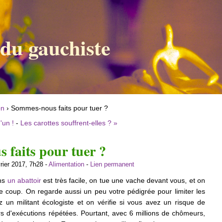
 du gauchiste
on
› Sommes-nous faits pour tuer ?
'un !
-
Les carottes souffrent-elles ? »
 faits pour tuer ?
vrier 2017, 7h28 -
Alimentation
-
Lien permanent
ans
un abattoir
est très facile, on tue une vache devant vous, et on
le coup. On regarde aussi un peu votre pédigrée pour limiter les
 un militant écologiste et on vérifie si vous avez un risque de
rs d'exécutions répétées. Pourtant, avec 6 millions de chômeurs,