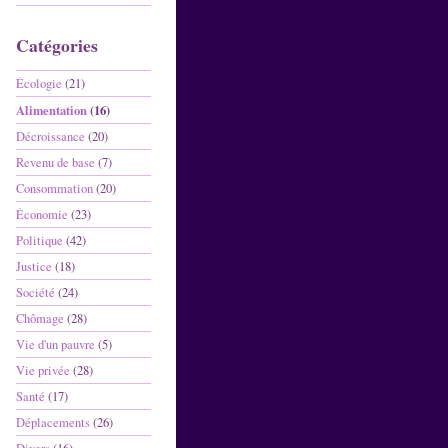
Catégories
Écologie
(21)
Alimentation
(16)
Décroissance
(20)
Revenu de base
(7)
Consommation
(20)
Économie
(23)
Politique
(42)
Justice
(18)
Société
(24)
Chômage
(28)
Vie d'un pauvre
(5)
Vie privée
(28)
Santé
(17)
Déplacements
(26)