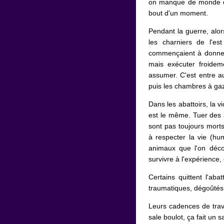
on manque de monde dan
bout d'un moment.
Pendant la guerre, alo
les charniers de l'es
commençaient à donne
mais exécuter froideme
assumer. C'est entre a
puis les chambres à ga
Dans les abattoirs, la 
est le même. Tuer des 
sont pas toujours mort
à respecter la vie (hu
animaux que l'on déc
survivre à l'expérience
Certains quittent l'ab
traumatiques, dégoûtés 
Leurs cadences de trava
sale boulot, ça fait un