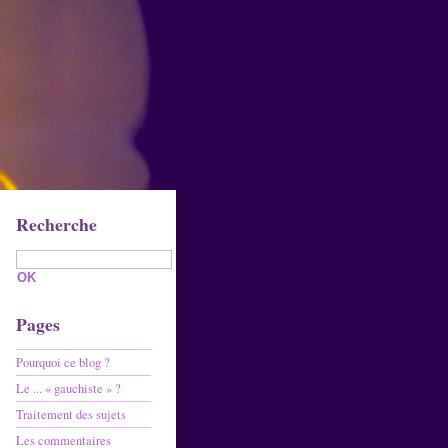
Recherche
Pages
Pourquoi ce blog ?
Le ... « gauchiste » ?
Traitement des sujets
Les commentaires