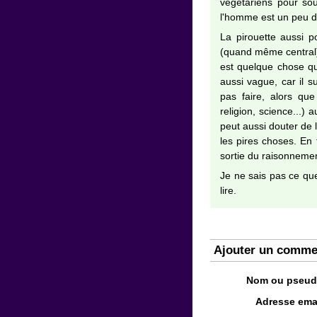
végétariens pour so
l'homme est un peu d
La pirouette aussi p
(quand même central),
est quelque chose qu
aussi vague, car il s
pas faire, alors qu
religion, science...)
peut aussi douter de l
les pires choses. En 
sortie du raisonnemen
Je ne sais pas ce que
lire.
Ajouter un comme
Nom ou pseud
Adresse emai