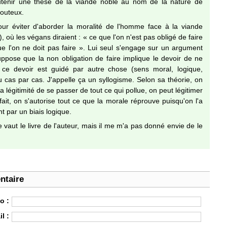
utenir une thèse de la viande noble au nom de la nature de
outeux.
our éviter d'aborder la moralité de l'homme face à la viande
 où les végans diraient : « ce que l'on n'est pas obligé de faire
e l'on ne doit pas faire ». Lui seul s'engage sur un argument
uppose que la non obligation de faire implique le devoir de ne
e ce devoir est guidé par autre chose (sens moral, logique,
 au cas par cas. J'appelle ça un syllogisme. Selon sa théorie, on
a légitimité de se passer de tout ce qui pollue, on peut légitimer
fait, on s'autorise tout ce que la morale réprouve puisqu'on l'a
t par un biais logique.
 vaut le livre de l'auteur, mais il me m'a pas donné envie de le
ntaire
o :
l :