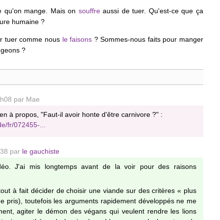
de qu'on mange. Mais on
souffre
aussi de tuer. Qu'est-ce que ça
ature humaine ?
ur tuer comme nous
le faisons
? Sommes-nous faits pour manger
ngeons ?
 7h08 par Mae
n à propos, "Faut-il avoir honte d'être carnivore ?" :
de/fr/072455-...
h38 par
le gauchiste
déo. J'ai mis longtemps avant de la voir pour des raisons
out à fait décider de choisir une viande sur des critères « plus
 de pris), toutefois les arguments rapidement développés ne me
ent, agiter le démon des végans qui veulent rendre les lions