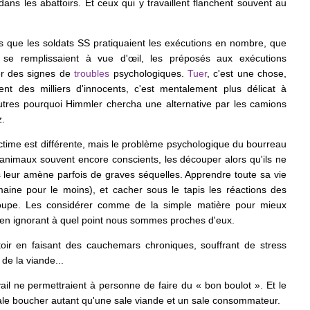
s les abattoirs. Et ceux qui y travaillent flanchent souvent au
rs que les soldats SS pratiquaient les exécutions en nombre, que
t se remplissaient à vue d'œil, les préposés aux exécutions
r des signes de
troubles
psychologiques.
Tuer
, c'est une chose,
nt des milliers d'innocents, c'est mentalement plus délicat à
utres pourquoi Himmler chercha une alternative par les camions
z.
victime est différente, mais le problème psychologique du bourreau
animaux souvent encore conscients, les découper alors qu'ils ne
s leur amène parfois de graves séquelles. Apprendre toute sa vie
maine pour le moins), et cacher sous le tapis les réactions des
oupe. Les considérer comme de la simple matière pour mieux
, en ignorant à quel point nous sommes proches d'eux.
attoir en faisant des cauchemars chroniques, souffrant de stress
de la viande...
il ne permettraient à personne de faire du « bon boulot ». Et le
 sale boucher autant qu'une sale viande et un sale consommateur.