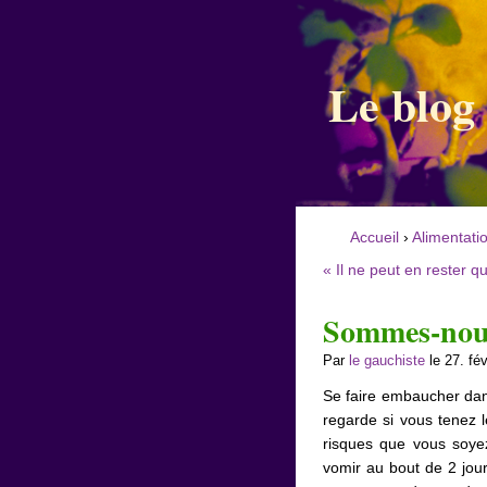
Le blog
Accueil
›
Alimentati
« Il ne peut en rester qu
Sommes-nous
Par
le gauchiste
le 27. fé
Se faire embaucher d
regarde si vous tenez 
risques que vous soyez
vomir au bout de 2 jou