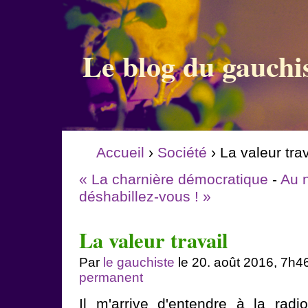
Le blog du gauchi
Accueil
›
Société
› La valeur trav
« La charnière démocratique
-
Au n
déshabillez-vous ! »
La valeur travail
Par
le gauchiste
le 20. août 2016, 7h4
permanent
Il m'arrive d'entendre à la rad