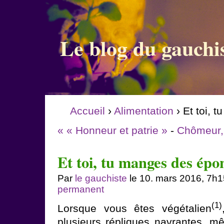
Le blog du gauchi
Accueil
›
Alimentation
› Et toi, 
« « Honneur et patrie »
-
Chômeur, 
Et toi, tu manges des épo
Par
le gauchiste
le 10. mars 2016, 7h1
permanent
(1)
Lorsque vous êtes végétalien
plusieurs répliques navrantes, mê